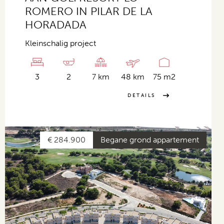
ROMERO IN PILAR DE LA
HORADADA
Kleinschalig project
3
2
7 km
48 km
75 m2
DETAILS
€ 284.900
Begane grond appartement