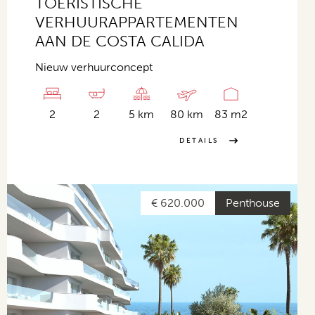
TOERISTISCHE
VERHUURAPPARTEMENTEN
AAN DE COSTA CALIDA
Nieuw verhuurconcept
2
2
5 km
80 km
83 m2
DETAILS
€ 620.000
Penthouse