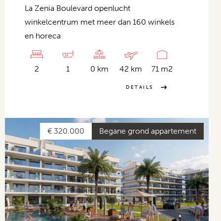
La Zenia Boulevard openlucht
winkelcentrum met meer dan 160 winkels
en horeca
2
1
0 km
42 km
71 m2
DETAILS
€ 320.000
Begane grond appartement