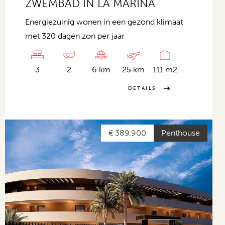
ZWEMBAD IN LA MARINA
Energiezuinig wonen in een gezond klimaat
met 320 dagen zon per jaar
3
2
6 km
25 km
111 m2
DETAILS
€ 389.900
Penthouse