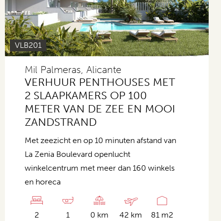
VLB201
Mil Palmeras, Alicante
VERHUUR PENTHOUSES MET
2 SLAAPKAMERS OP 100
METER VAN DE ZEE EN MOOI
ZANDSTRAND
Met zeezicht en op 10 minuten afstand van
La Zenia Boulevard openlucht
winkelcentrum met meer dan 160 winkels
en horeca
2
1
0 km
42 km
81 m2