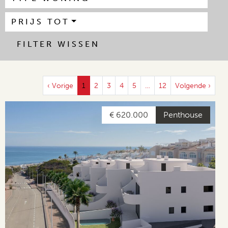
PRIJS TOT
FILTER WISSEN
‹ Vorige
1
2
3
4
5
…
12
Volgende ›
€ 620.000
Penthouse