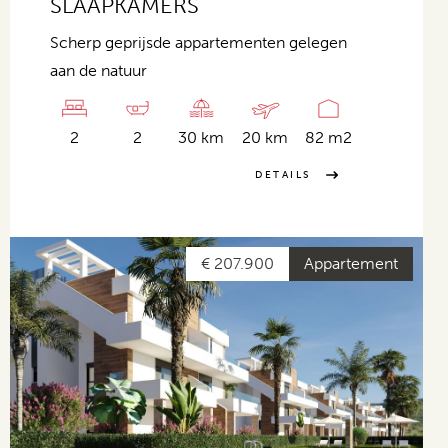
SLAAPKAMERS
Scherp geprijsde appartementen gelegen
aan de natuur
2
2
30 km
20 km
82 m2
DETAILS
€ 207.900
Appartement