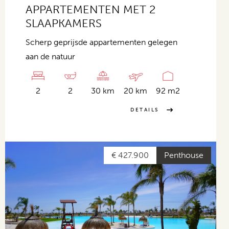
APPARTEMENTEN MET 2
SLAAPKAMERS
Scherp geprijsde appartementen gelegen
aan de natuur
2
2
30 km
20 km
92 m2
DETAILS
€ 427.900
Penthouse