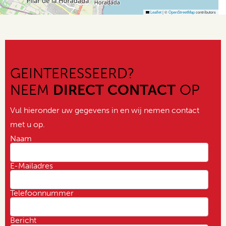
Leaflet
|
©
OpenStreetMap
contributors
GEINTERESSEERD?
NEEM
DIRECT CONTACT
OP
Vul hieronder uw gegevens in en wij nemen contact
met u op.
Naam
E-Mailadres
Telefoonnummer
Bericht