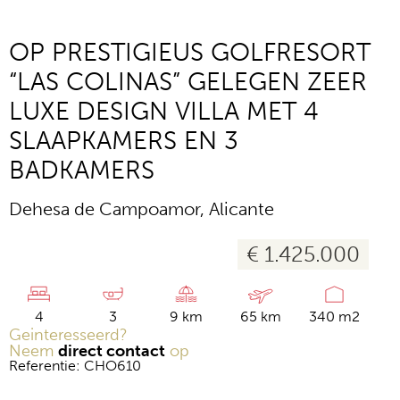
OP PRESTIGIEUS GOLFRESORT
“LAS COLINAS” GELEGEN ZEER
LUXE DESIGN VILLA MET 4
SLAAPKAMERS EN 3
BADKAMERS
Dehesa de Campoamor, Alicante
€ 1.425.000
4
3
9 km
65 km
340 m2
Geinteresseerd?
Neem
direct contact
op
Referentie: CHO610