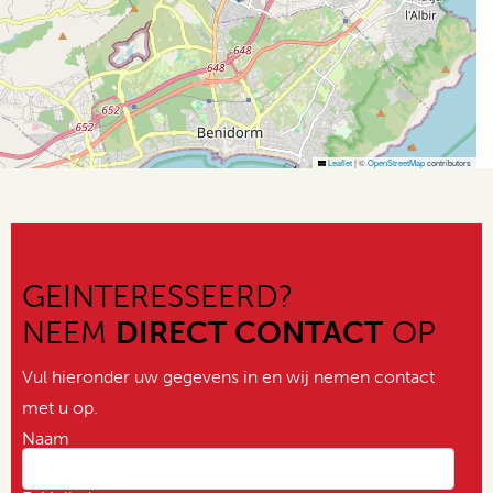
Leaflet
|
©
OpenStreetMap
contributors
GEINTERESSEERD?
NEEM
DIRECT CONTACT
OP
Vul hieronder uw gegevens in en wij nemen contact
met u op.
Naam