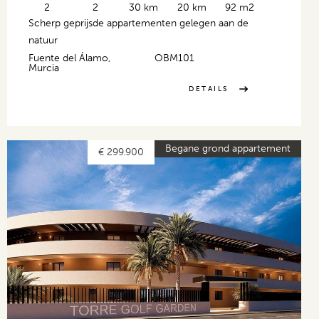
2
2
30 km
20 km
92 m2
Scherp geprijsde appartementen gelegen aan de
natuur
Fuente del Álamo,
OBM101
Murcia
DETAILS
Begane grond appartement
€ 299.900