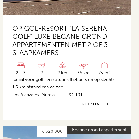
OP GOLFRESORT “LA SERENA
GOLF” LUXE BEGANE GROND
APPARTEMENTEN MET 2 OF 3
SLAAPKAMERS
2 - 3
2
2 km
35 km
75 m2
Ideaal voor golf- en natuurliefhebbers en op slechts
1,5 km afstand van de zee
Los Alcazares, Murcia
PCT101
DETAILS
Begane grond appartement
€ 320.000