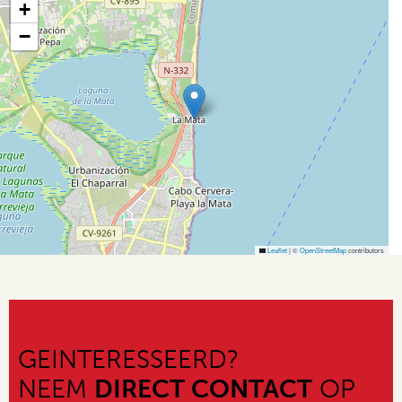
+
−
Leaflet
|
©
OpenStreetMap
contributors
GEINTERESSEERD?
NEEM
DIRECT CONTACT
OP