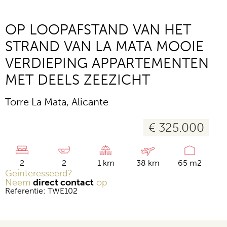
OP LOOPAFSTAND VAN HET
STRAND VAN LA MATA MOOIE
VERDIEPING APPARTEMENTEN
MET DEELS ZEEZICHT
Torre La Mata, Alicante
€ 325.000
2
2
1 km
38 km
65 m2
Geinteresseerd?
Neem
direct contact
op
Referentie: TWE102